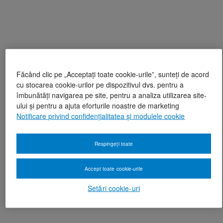
Făcând clic pe „Acceptați toate cookie-urile”, sunteți de acord
cu stocarea cookie-urilor pe dispozitivul dvs. pentru a
îmbunătăți navigarea pe site, pentru a analiza utilizarea site-
ului și pentru a ajuta eforturile noastre de marketing
Notificare privind confidențialitatea și modulele cookie
Respingeți toate
Accept toate cookie-urile
Setări cookie-uri