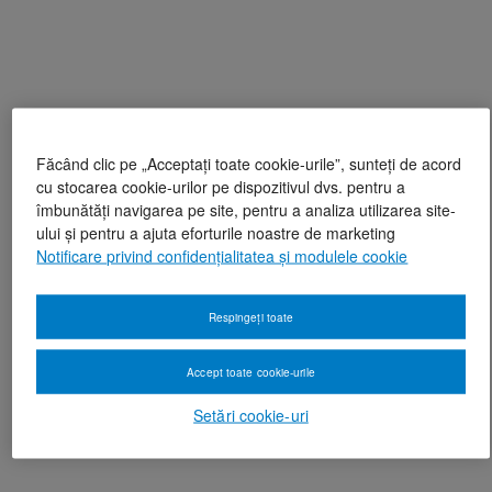
Făcând clic pe „Acceptați toate cookie-urile”, sunteți de acord
cu stocarea cookie-urilor pe dispozitivul dvs. pentru a
îmbunătăți navigarea pe site, pentru a analiza utilizarea site-
ului și pentru a ajuta eforturile noastre de marketing
Notificare privind confidențialitatea și modulele cookie
Respingeți toate
Accept toate cookie-urile
Setări cookie-uri