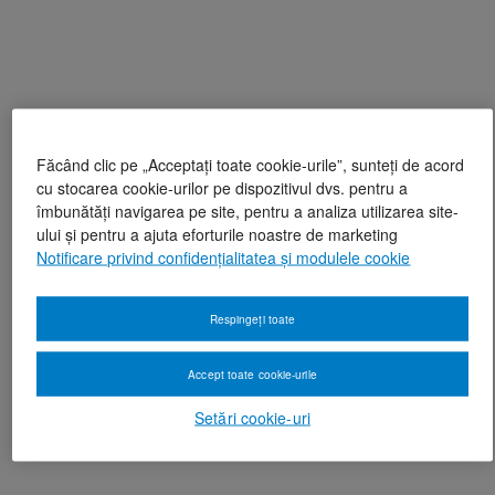
Făcând clic pe „Acceptați toate cookie-urile”, sunteți de acord
cu stocarea cookie-urilor pe dispozitivul dvs. pentru a
îmbunătăți navigarea pe site, pentru a analiza utilizarea site-
ului și pentru a ajuta eforturile noastre de marketing
Notificare privind confidențialitatea și modulele cookie
Respingeți toate
Accept toate cookie-urile
Setări cookie-uri