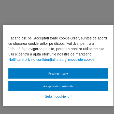
Făcând clic pe „Acceptați toate cookie-urile”, sunteți de acord
cu stocarea cookie-urilor pe dispozitivul dvs. pentru a
îmbunătăți navigarea pe site, pentru a analiza utilizarea site-
ului și pentru a ajuta eforturile noastre de marketing
Notificare privind confidențialitatea și modulele cookie
Respingeți toate
Accept toate cookie-urile
Setări cookie-uri