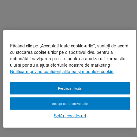
Făcând clic pe „Acceptați toate cookie-urile”, sunteți de acord
cu stocarea cookie-urilor pe dispozitivul dvs. pentru a
îmbunătăți navigarea pe site, pentru a analiza utilizarea site-
ului și pentru a ajuta eforturile noastre de marketing
Notificare privind confidențialitatea și modulele cookie
Respingeți toate
Accept toate cookie-urile
Setări cookie-uri