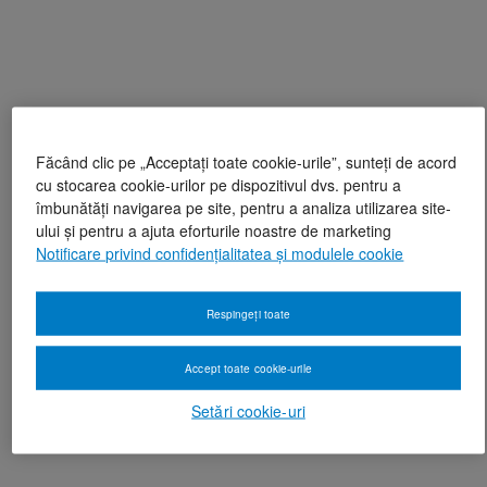
Făcând clic pe „Acceptați toate cookie-urile”, sunteți de acord
cu stocarea cookie-urilor pe dispozitivul dvs. pentru a
îmbunătăți navigarea pe site, pentru a analiza utilizarea site-
ului și pentru a ajuta eforturile noastre de marketing
Notificare privind confidențialitatea și modulele cookie
Respingeți toate
Accept toate cookie-urile
Setări cookie-uri