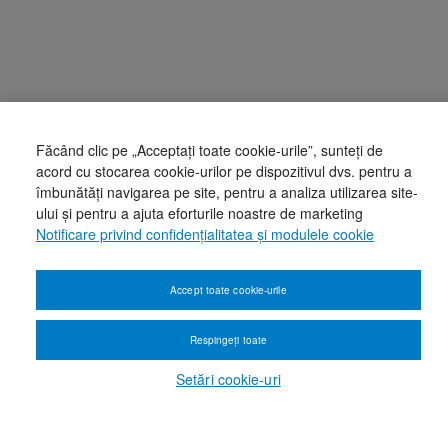
Făcând clic pe „Acceptați toate cookie-urile”, sunteți de
acord cu stocarea cookie-urilor pe dispozitivul dvs. pentru a
îmbunătăți navigarea pe site, pentru a analiza utilizarea site-
ului și pentru a ajuta eforturile noastre de marketing
Notificare privind confidențialitatea și modulele cookie
Accept toate cookie-urile
Respingeți toate
Setări cookie-uri