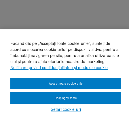
Făcând clic pe „Acceptați toate cookie-urile”, sunteți de
acord cu stocarea cookie-urilor pe dispozitivul dvs. pentru a
îmbunătăți navigarea pe site, pentru a analiza utilizarea site-
ului și pentru a ajuta eforturile noastre de marketing
Notificare privind confidențialitatea și modulele cookie
Accept toate cookie-urile
Respingeți toate
Setări cookie-uri