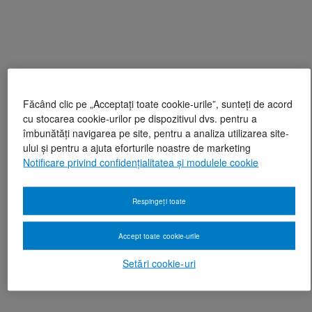
Făcând clic pe „Acceptați toate cookie-urile”, sunteți de acord
cu stocarea cookie-urilor pe dispozitivul dvs. pentru a
îmbunătăți navigarea pe site, pentru a analiza utilizarea site-
ului și pentru a ajuta eforturile noastre de marketing
Notificare privind confidențialitatea și modulele cookie
Respingeți toate
Accept toate cookie-urile
Setări cookie-uri