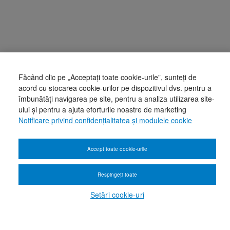
Făcând clic pe „Acceptați toate cookie-urile”, sunteți de
acord cu stocarea cookie-urilor pe dispozitivul dvs. pentru a
îmbunătăți navigarea pe site, pentru a analiza utilizarea site-
ului și pentru a ajuta eforturile noastre de marketing
Notificare privind confidențialitatea și modulele cookie
Accept toate cookie-urile
Respingeți toate
Setări cookie-uri