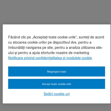
Făcând clic pe „Acceptați toate cookie-urile”, sunteți de acord
cu stocarea cookie-urilor pe dispozitivul dvs. pentru a
îmbunătăți navigarea pe site, pentru a analiza utilizarea site-
ului și pentru a ajuta eforturile noastre de marketing
Notificare privind confidențialitatea și modulele cookie
Respingeți toate
Accept toate cookie-urile
Setări cookie-uri