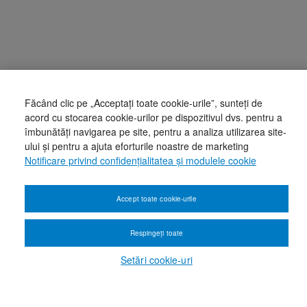
Făcând clic pe „Acceptați toate cookie-urile”, sunteți de
acord cu stocarea cookie-urilor pe dispozitivul dvs. pentru a
îmbunătăți navigarea pe site, pentru a analiza utilizarea site-
ului și pentru a ajuta eforturile noastre de marketing
Notificare privind confidențialitatea și modulele cookie
Accept toate cookie-urile
Respingeți toate
Setări cookie-uri