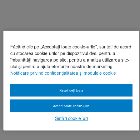
Făcând clic pe „Acceptați toate cookie-urile”, sunteți de acord
cu stocarea cookie-urilor pe dispozitivul dvs. pentru a
îmbunătăți navigarea pe site, pentru a analiza utilizarea site-
ului și pentru a ajuta eforturile noastre de marketing
Notificare privind confidențialitatea și modulele cookie
Respingeți toate
Accept toate cookie-urile
Setări cookie-uri