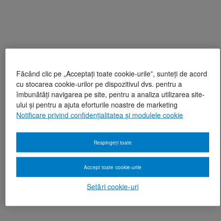
Făcând clic pe „Acceptați toate cookie-urile”, sunteți de acord
cu stocarea cookie-urilor pe dispozitivul dvs. pentru a
îmbunătăți navigarea pe site, pentru a analiza utilizarea site-
ului și pentru a ajuta eforturile noastre de marketing
Notificare privind confidențialitatea și modulele cookie
Respingeți toate
Accept toate cookie-urile
Setări cookie-uri