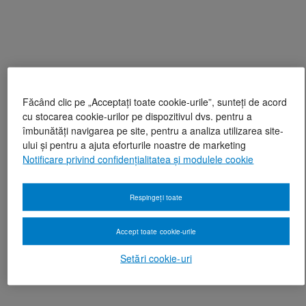
Făcând clic pe „Acceptați toate cookie-urile”, sunteți de acord
cu stocarea cookie-urilor pe dispozitivul dvs. pentru a
îmbunătăți navigarea pe site, pentru a analiza utilizarea site-
ului și pentru a ajuta eforturile noastre de marketing
Notificare privind confidențialitatea și modulele cookie
Respingeți toate
Accept toate cookie-urile
Setări cookie-uri