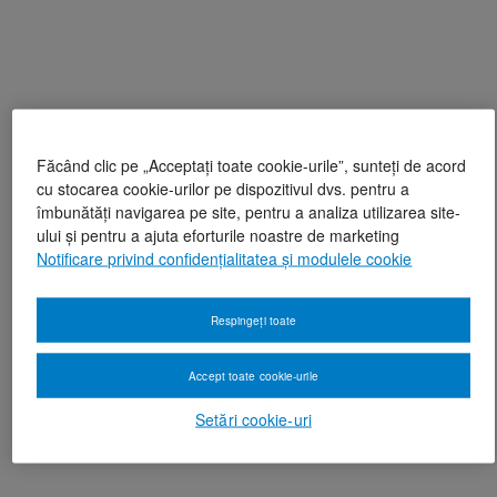
Făcând clic pe „Acceptați toate cookie-urile”, sunteți de acord
cu stocarea cookie-urilor pe dispozitivul dvs. pentru a
îmbunătăți navigarea pe site, pentru a analiza utilizarea site-
ului și pentru a ajuta eforturile noastre de marketing
Notificare privind confidențialitatea și modulele cookie
Respingeți toate
Accept toate cookie-urile
Setări cookie-uri