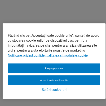
Făcând clic pe „Acceptați toate cookie-urile”, sunteți de acord
cu stocarea cookie-urilor pe dispozitivul dvs. pentru a
îmbunătăți navigarea pe site, pentru a analiza utilizarea site-
ului și pentru a ajuta eforturile noastre de marketing
Notificare privind confidențialitatea și modulele cookie
Respingeți toate
Accept toate cookie-urile
Setări cookie-uri