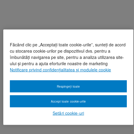
Făcând clic pe „Acceptați toate cookie-urile”, sunteți de acord
cu stocarea cookie-urilor pe dispozitivul dvs. pentru a
îmbunătăți navigarea pe site, pentru a analiza utilizarea site-
ului și pentru a ajuta eforturile noastre de marketing
Notificare privind confidențialitatea și modulele cookie
Respingeți toate
Accept toate cookie-urile
Setări cookie-uri