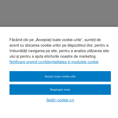
Făcând clic pe „Acceptați toate cookie-urile”, sunteți de
acord cu stocarea cookie-urilor pe dispozitivul dvs. pentru a
îmbunătăți navigarea pe site, pentru a analiza utilizarea site-
ului și pentru a ajuta eforturile noastre de marketing
Notificare privind confidențialitatea și modulele cookie
Accept toate cookie-urile
Respingeți toate
Setări cookie-uri