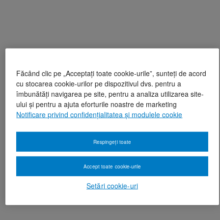
Făcând clic pe „Acceptați toate cookie-urile”, sunteți de acord
cu stocarea cookie-urilor pe dispozitivul dvs. pentru a
îmbunătăți navigarea pe site, pentru a analiza utilizarea site-
ului și pentru a ajuta eforturile noastre de marketing
Notificare privind confidențialitatea și modulele cookie
Respingeți toate
Accept toate cookie-urile
Setări cookie-uri