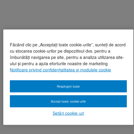
Făcând clic pe „Acceptați toate cookie-urile”, sunteți de acord
cu stocarea cookie-urilor pe dispozitivul dvs. pentru a
îmbunătăți navigarea pe site, pentru a analiza utilizarea site-
ului și pentru a ajuta eforturile noastre de marketing
Notificare privind confidențialitatea și modulele cookie
Respingeți toate
Accept toate cookie-urile
Setări cookie-uri