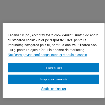
Făcând clic pe „Acceptați toate cookie-urile”, sunteți de acord
cu stocarea cookie-urilor pe dispozitivul dvs. pentru a
îmbunătăți navigarea pe site, pentru a analiza utilizarea site-
ului și pentru a ajuta eforturile noastre de marketing
Notificare privind confidențialitatea și modulele cookie
Respingeți toate
Accept toate cookie-urile
Setări cookie-uri