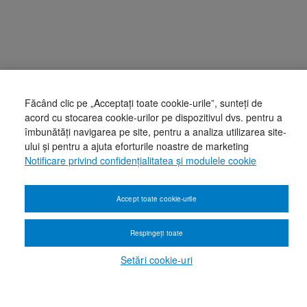
Făcând clic pe „Acceptați toate cookie-urile”, sunteți de
acord cu stocarea cookie-urilor pe dispozitivul dvs. pentru a
îmbunătăți navigarea pe site, pentru a analiza utilizarea site-
ului și pentru a ajuta eforturile noastre de marketing
Notificare privind confidențialitatea și modulele cookie
Accept toate cookie-urile
Respingeți toate
Setări cookie-uri