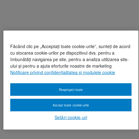
Făcând clic pe „Acceptați toate cookie-urile”, sunteți de acord
cu stocarea cookie-urilor pe dispozitivul dvs. pentru a
îmbunătăți navigarea pe site, pentru a analiza utilizarea site-
ului și pentru a ajuta eforturile noastre de marketing
Notificare privind confidențialitatea și modulele cookie
Respingeți toate
Accept toate cookie-urile
Setări cookie-uri