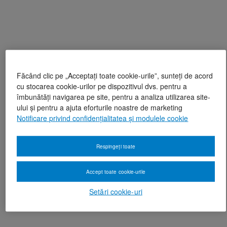
Făcând clic pe „Acceptați toate cookie-urile”, sunteți de acord
cu stocarea cookie-urilor pe dispozitivul dvs. pentru a
îmbunătăți navigarea pe site, pentru a analiza utilizarea site-
ului și pentru a ajuta eforturile noastre de marketing
Notificare privind confidențialitatea și modulele cookie
Respingeți toate
Accept toate cookie-urile
Setări cookie-uri