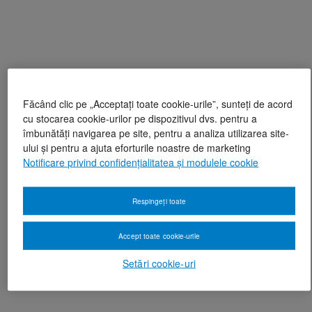
Făcând clic pe „Acceptați toate cookie-urile”, sunteți de acord
cu stocarea cookie-urilor pe dispozitivul dvs. pentru a
îmbunătăți navigarea pe site, pentru a analiza utilizarea site-
ului și pentru a ajuta eforturile noastre de marketing
Notificare privind confidențialitatea și modulele cookie
Respingeți toate
Accept toate cookie-urile
Setări cookie-uri