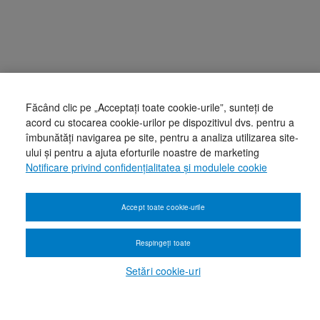
Făcând clic pe „Acceptați toate cookie-urile”, sunteți de
acord cu stocarea cookie-urilor pe dispozitivul dvs. pentru a
îmbunătăți navigarea pe site, pentru a analiza utilizarea site-
ului și pentru a ajuta eforturile noastre de marketing
Notificare privind confidențialitatea și modulele cookie
Accept toate cookie-urile
Respingeți toate
Setări cookie-uri