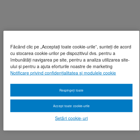
Făcând clic pe „Acceptați toate cookie-urile”, sunteți de acord
cu stocarea cookie-urilor pe dispozitivul dvs. pentru a
îmbunătăți navigarea pe site, pentru a analiza utilizarea site-
ului și pentru a ajuta eforturile noastre de marketing
Notificare privind confidențialitatea și modulele cookie
Respingeți toate
Accept toate cookie-urile
Setări cookie-uri