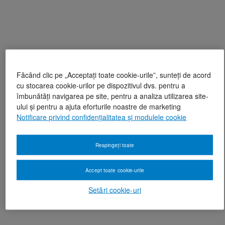
Făcând clic pe „Acceptați toate cookie-urile”, sunteți de acord
cu stocarea cookie-urilor pe dispozitivul dvs. pentru a
îmbunătăți navigarea pe site, pentru a analiza utilizarea site-
ului și pentru a ajuta eforturile noastre de marketing
Notificare privind confidențialitatea și modulele cookie
Respingeți toate
Accept toate cookie-urile
Setări cookie-uri