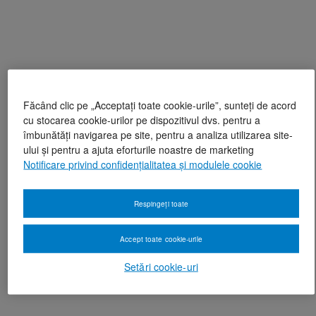
Făcând clic pe „Acceptați toate cookie-urile”, sunteți de acord
cu stocarea cookie-urilor pe dispozitivul dvs. pentru a
îmbunătăți navigarea pe site, pentru a analiza utilizarea site-
ului și pentru a ajuta eforturile noastre de marketing
Notificare privind confidențialitatea și modulele cookie
Respingeți toate
Accept toate cookie-urile
Setări cookie-uri