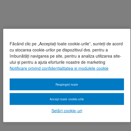
Făcând clic pe „Acceptați toate cookie-urile”, sunteți de acord
cu stocarea cookie-urilor pe dispozitivul dvs. pentru a
îmbunătăți navigarea pe site, pentru a analiza utilizarea site-
ului și pentru a ajuta eforturile noastre de marketing
Notificare privind confidențialitatea și modulele cookie
Respingeți toate
Accept toate cookie-urile
Setări cookie-uri