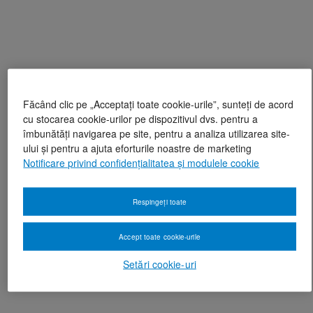
Făcând clic pe „Acceptați toate cookie-urile”, sunteți de acord
cu stocarea cookie-urilor pe dispozitivul dvs. pentru a
îmbunătăți navigarea pe site, pentru a analiza utilizarea site-
ului și pentru a ajuta eforturile noastre de marketing
Notificare privind confidențialitatea și modulele cookie
Respingeți toate
Accept toate cookie-urile
Setări cookie-uri