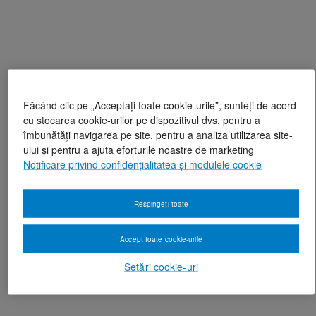
Făcând clic pe „Acceptați toate cookie-urile”, sunteți de acord
cu stocarea cookie-urilor pe dispozitivul dvs. pentru a
îmbunătăți navigarea pe site, pentru a analiza utilizarea site-
ului și pentru a ajuta eforturile noastre de marketing
Notificare privind confidențialitatea și modulele cookie
Respingeți toate
Accept toate cookie-urile
Setări cookie-uri