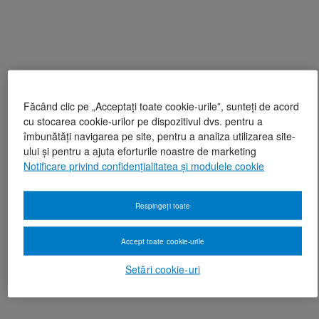
Făcând clic pe „Acceptați toate cookie-urile”, sunteți de acord
cu stocarea cookie-urilor pe dispozitivul dvs. pentru a
îmbunătăți navigarea pe site, pentru a analiza utilizarea site-
ului și pentru a ajuta eforturile noastre de marketing
Notificare privind confidențialitatea și modulele cookie
Respingeți toate
Accept toate cookie-urile
Setări cookie-uri