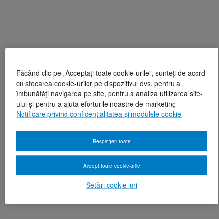
Făcând clic pe „Acceptați toate cookie-urile”, sunteți de acord
cu stocarea cookie-urilor pe dispozitivul dvs. pentru a
îmbunătăți navigarea pe site, pentru a analiza utilizarea site-
ului și pentru a ajuta eforturile noastre de marketing
Notificare privind confidențialitatea și modulele cookie
Respingeți toate
Accept toate cookie-urile
Setări cookie-uri