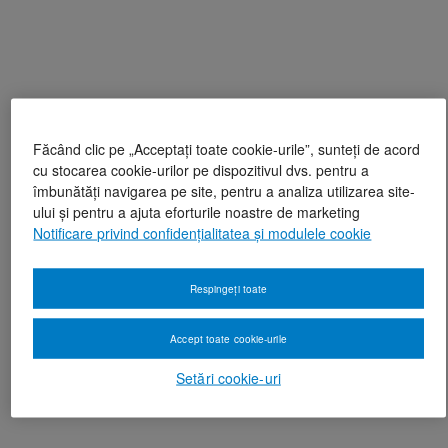
Făcând clic pe „Acceptați toate cookie-urile”, sunteți de acord
cu stocarea cookie-urilor pe dispozitivul dvs. pentru a
îmbunătăți navigarea pe site, pentru a analiza utilizarea site-
ului și pentru a ajuta eforturile noastre de marketing
Notificare privind confidențialitatea și modulele cookie
Respingeți toate
Accept toate cookie-urile
Setări cookie-uri