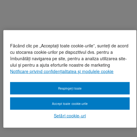
Făcând clic pe „Acceptați toate cookie-urile”, sunteți de acord
cu stocarea cookie-urilor pe dispozitivul dvs. pentru a
îmbunătăți navigarea pe site, pentru a analiza utilizarea site-
ului și pentru a ajuta eforturile noastre de marketing
Notificare privind confidențialitatea și modulele cookie
Respingeți toate
Accept toate cookie-urile
Setări cookie-uri