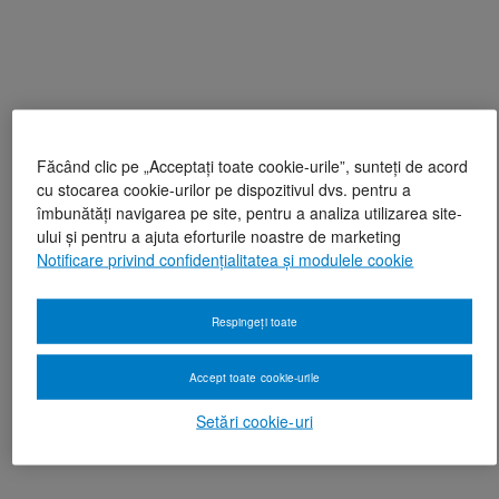
Făcând clic pe „Acceptați toate cookie-urile”, sunteți de acord
cu stocarea cookie-urilor pe dispozitivul dvs. pentru a
îmbunătăți navigarea pe site, pentru a analiza utilizarea site-
ului și pentru a ajuta eforturile noastre de marketing
Notificare privind confidențialitatea și modulele cookie
Respingeți toate
Accept toate cookie-urile
Setări cookie-uri