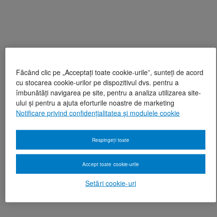
Făcând clic pe „Acceptați toate cookie-urile”, sunteți de acord
cu stocarea cookie-urilor pe dispozitivul dvs. pentru a
îmbunătăți navigarea pe site, pentru a analiza utilizarea site-
ului și pentru a ajuta eforturile noastre de marketing
Notificare privind confidențialitatea și modulele cookie
Respingeți toate
Accept toate cookie-urile
Setări cookie-uri