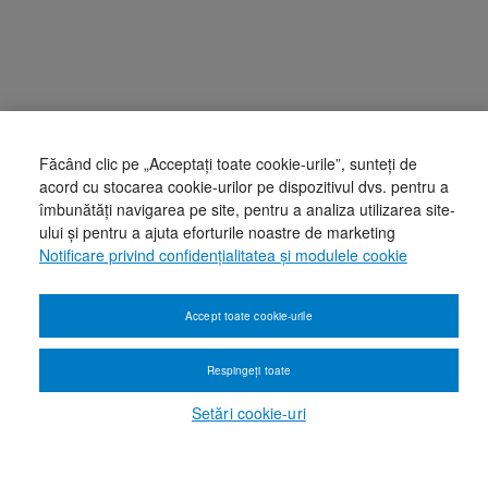
Făcând clic pe „Acceptați toate cookie-urile”, sunteți de
acord cu stocarea cookie-urilor pe dispozitivul dvs. pentru a
îmbunătăți navigarea pe site, pentru a analiza utilizarea site-
ului și pentru a ajuta eforturile noastre de marketing
Notificare privind confidențialitatea și modulele cookie
Accept toate cookie-urile
Respingeți toate
Setări cookie-uri