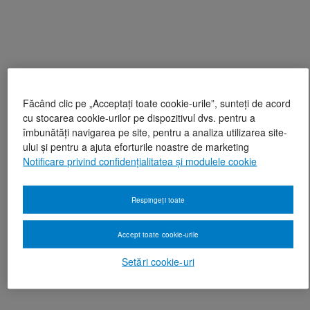
Făcând clic pe „Acceptați toate cookie-urile”, sunteți de acord
cu stocarea cookie-urilor pe dispozitivul dvs. pentru a
îmbunătăți navigarea pe site, pentru a analiza utilizarea site-
ului și pentru a ajuta eforturile noastre de marketing
Notificare privind confidențialitatea și modulele cookie
Respingeți toate
Accept toate cookie-urile
Setări cookie-uri