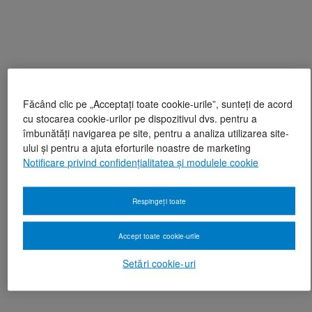
Făcând clic pe „Acceptați toate cookie-urile”, sunteți de acord
cu stocarea cookie-urilor pe dispozitivul dvs. pentru a
îmbunătăți navigarea pe site, pentru a analiza utilizarea site-
ului și pentru a ajuta eforturile noastre de marketing
Notificare privind confidențialitatea și modulele cookie
Respingeți toate
Accept toate cookie-urile
Setări cookie-uri