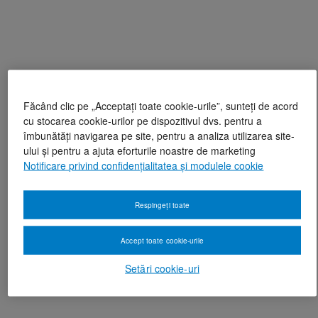
Făcând clic pe „Acceptați toate cookie-urile”, sunteți de acord
cu stocarea cookie-urilor pe dispozitivul dvs. pentru a
îmbunătăți navigarea pe site, pentru a analiza utilizarea site-
ului și pentru a ajuta eforturile noastre de marketing
Notificare privind confidențialitatea și modulele cookie
Respingeți toate
Accept toate cookie-urile
Setări cookie-uri