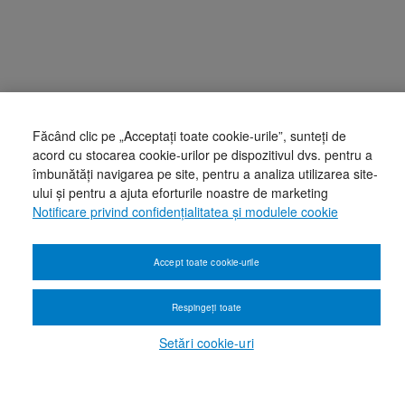
Făcând clic pe „Acceptați toate cookie-urile”, sunteți de
acord cu stocarea cookie-urilor pe dispozitivul dvs. pentru a
îmbunătăți navigarea pe site, pentru a analiza utilizarea site-
ului și pentru a ajuta eforturile noastre de marketing
Notificare privind confidențialitatea și modulele cookie
Accept toate cookie-urile
Respingeți toate
Setări cookie-uri