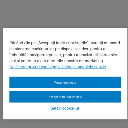
Făcând clic pe „Acceptați toate cookie-urile”, sunteți de acord
cu stocarea cookie-urilor pe dispozitivul dvs. pentru a
îmbunătăți navigarea pe site, pentru a analiza utilizarea site-
ului și pentru a ajuta eforturile noastre de marketing
Notificare privind confidențialitatea și modulele cookie
Respingeți toate
Accept toate cookie-urile
Setări cookie-uri