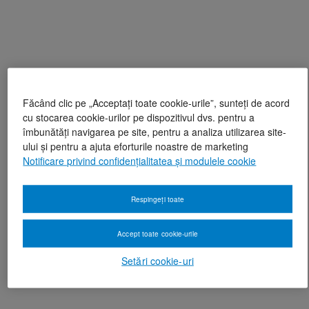
Făcând clic pe „Acceptați toate cookie-urile”, sunteți de acord
cu stocarea cookie-urilor pe dispozitivul dvs. pentru a
îmbunătăți navigarea pe site, pentru a analiza utilizarea site-
ului și pentru a ajuta eforturile noastre de marketing
Notificare privind confidențialitatea și modulele cookie
Respingeți toate
Accept toate cookie-urile
Setări cookie-uri