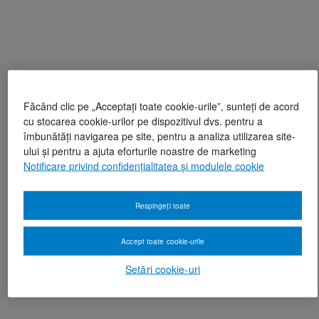
Făcând clic pe „Acceptați toate cookie-urile”, sunteți de acord
cu stocarea cookie-urilor pe dispozitivul dvs. pentru a
îmbunătăți navigarea pe site, pentru a analiza utilizarea site-
ului și pentru a ajuta eforturile noastre de marketing
Notificare privind confidențialitatea și modulele cookie
Respingeți toate
Accept toate cookie-urile
Setări cookie-uri