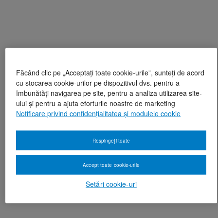
Făcând clic pe „Acceptați toate cookie-urile”, sunteți de acord
cu stocarea cookie-urilor pe dispozitivul dvs. pentru a
îmbunătăți navigarea pe site, pentru a analiza utilizarea site-
ului și pentru a ajuta eforturile noastre de marketing
Notificare privind confidențialitatea și modulele cookie
Respingeți toate
Accept toate cookie-urile
Setări cookie-uri