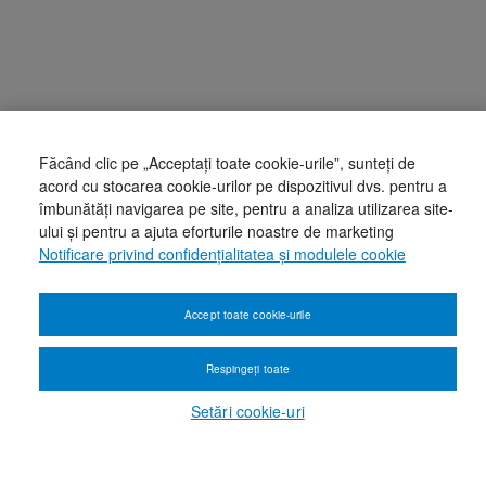
Făcând clic pe „Acceptați toate cookie-urile”, sunteți de
acord cu stocarea cookie-urilor pe dispozitivul dvs. pentru a
îmbunătăți navigarea pe site, pentru a analiza utilizarea site-
ului și pentru a ajuta eforturile noastre de marketing
Notificare privind confidențialitatea și modulele cookie
Accept toate cookie-urile
Respingeți toate
Setări cookie-uri