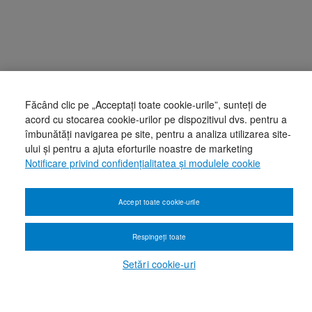
Făcând clic pe „Acceptați toate cookie-urile”, sunteți de
acord cu stocarea cookie-urilor pe dispozitivul dvs. pentru a
îmbunătăți navigarea pe site, pentru a analiza utilizarea site-
ului și pentru a ajuta eforturile noastre de marketing
Notificare privind confidențialitatea și modulele cookie
Accept toate cookie-urile
Respingeți toate
Setări cookie-uri